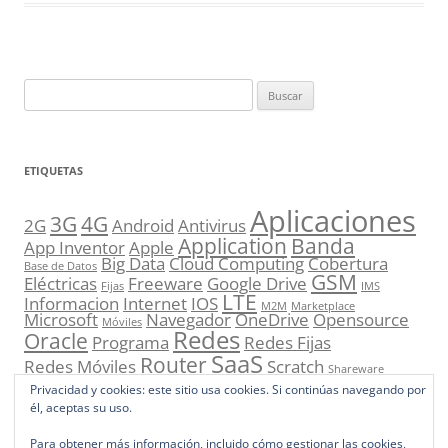
Buscar:
ETIQUETAS
Aplicaciones
3G
4G
2G
Android
Antivirus
Application
Banda
App Inventor
Apple
Big Data
Cloud Computing
Cobertura
Base de Datos
GSM
Eléctricas
Freeware
Google Drive
Fijas
IMS
LTE
Informacion
Internet
IOS
M2M
Marketplace
Microsoft
Navegador
OneDrive
Opensource
Móviles
Redes
Oracle
Programa
Redes Fijas
SaaS
Router
Redes Móviles
Scratch
Shareware
UMTS
Sistema Operativo
Smartphone
Store
Privacidad y cookies: este sitio usa cookies. Si continúas navegando por
VoIP
él, aceptas su uso.
Para obtener más información, incluido cómo gestionar las cookies,