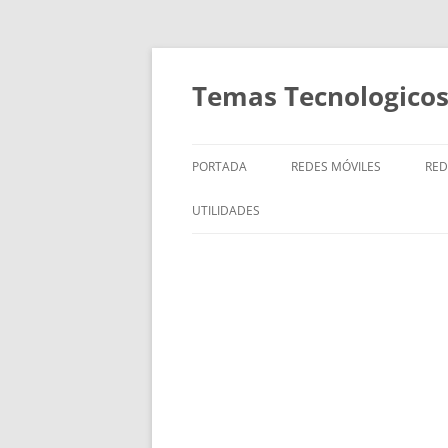
Saltar
al
contenido
Temas Tecnologicos
PORTADA
REDES MÓVILES
RED
ELEMENTOS
UTILIDADES
DISPOSITIVOS
INFORMACIÓN NAVEGADOR
COBERTURA
INFORMACIÓN EN EL SERVIDOR
LOCALIZACIÓN