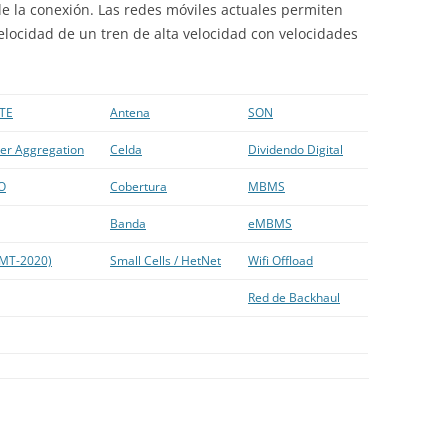
e la conexión. Las redes móviles actuales permiten
elocidad de un tren de alta velocidad con velocidades
TE
Antena
SON
ier Aggregation
Celda
Dividendo Digital
O
Cobertura
MBMS
Banda
eMBMS
IMT-2020)
Small Cells / HetNet
Wifi Offload
Red de Backhaul