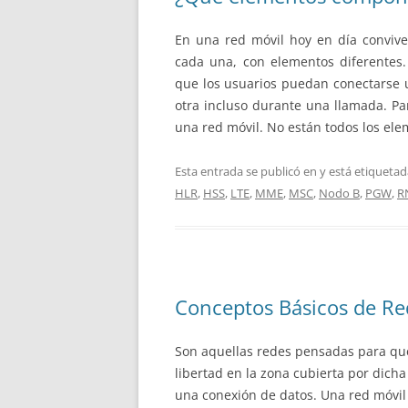
En una red móvil hoy en día conviv
cada una, con elementos diferente
que los usuarios puedan conectarse u
otra incluso durante una llamada. P
una red móvil. No están todos los ele
Esta entrada se publicó en y está etiqueta
HLR
,
HSS
,
LTE
,
MME
,
MSC
,
Nodo B
,
PGW
,
R
Conceptos Básicos de Re
Son aquellas redes pensadas para que
libertad en la zona cubierta por dich
una conexión de datos. Una red móvil 