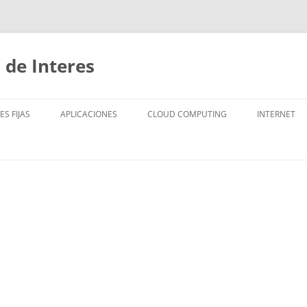
 de Interes
ES FIJAS
APLICACIONES
CLOUD COMPUTING
INTERNET
LENGUAJES
DIRECCIÓN 
BIG DATA
SEGURIDAD 
MÓVILES
PC
EDUCACIÓN
EMPRESA