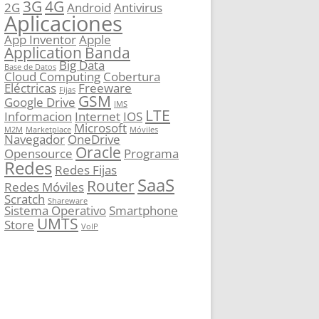
3G
4G
2G
Android
Antivirus
Aplicaciones
App Inventor
Apple
Application
Banda
Big Data
Base de Datos
Cloud Computing
Cobertura
Eléctricas
Freeware
Fijas
GSM
Google Drive
IMS
LTE
Informacion
Internet
IOS
Microsoft
M2M
Marketplace
Móviles
Navegador
OneDrive
Oracle
Opensource
Programa
Redes
Redes Fijas
SaaS
Router
Redes Móviles
Scratch
Shareware
Sistema Operativo
Smartphone
UMTS
Store
VoIP