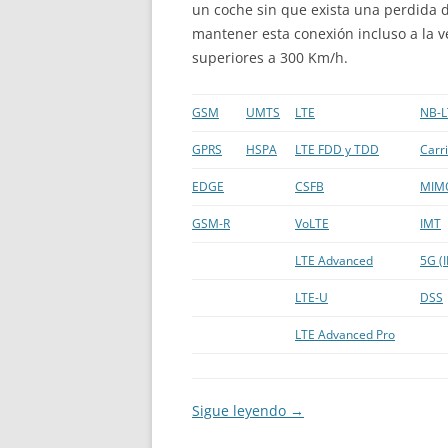
un coche sin que exista una perdida d
mantener esta conexión incluso a la v
superiores a 300 Km/h.
GSM
UMTS
LTE
NB-L
GPRS
HSPA
LTE FDD y TDD
Carr
EDGE
CSFB
MIM
GSM-R
VoLTE
IMT
LTE Advanced
5G (
LTE-U
DSS
LTE Advanced Pro
Sigue leyendo
→