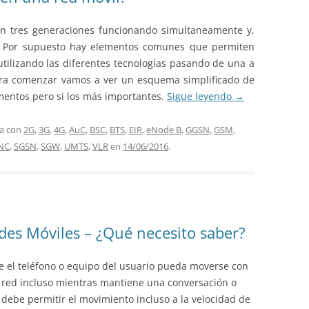
en tres generaciones funcionando simultaneamente y,
s. Por supuesto hay elementos comunes que permiten
tilizando las diferentes tecnologías pasando de una a
ara comenzar vamos a ver un esquema simplificado de
mentos pero si los más importantes.
Sigue leyendo
→
da con
2G
,
3G
,
4G
,
AuC
,
BSC
,
BTS
,
EIR
,
eNode B
,
GGSN
,
GSM
,
NC
,
SGSN
,
SGW
,
UMTS
,
VLR
en
14/06/2016
.
des Móviles – ¿Qué necesito saber?
 el teléfono o equipo del usuario pueda moverse con
a red incluso mientras mantiene una conversación o
debe permitir el movimiento incluso a la velocidad de