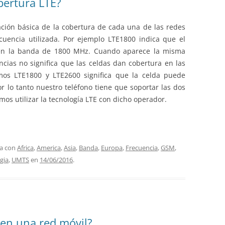
ertura LTE?
ción básica de la cobertura de cada una de las redes
cuencia utilizada. Por ejemplo LTE1800 indica que el
E en la banda de 1800 MHz. Cuando aparece la misma
ncias no significa que las celdas dan cobertura en las
emos LTE1800 y LTE2600 significa que la celda puede
Por lo tanto nuestro teléfono tiene que soportar las dos
os utilizar la tecnología LTE con dicho operador.
da con
Africa
,
America
,
Asia
,
Banda
,
Europa
,
Frecuencia
,
GSM
,
gia
,
UMTS
en
14/06/2016
.
n una red móvil?