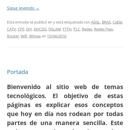
Sigue leyendo
→
Esta entrada se publicó en y está etiquetada con
ADSL
,
BRAS
,
Cable
,
CATV
,
CPE
,
DIY
,
DOCSIS
,
DSLAM
,
FTTH
,
PLC
,
Redes
,
Redes Fijas
,
Router
,
Wifi
,
Wimax
en
15/04/2016
.
Portada
Bienvenido al sitio web de temas
tecnológicos. El objetivo de estas
páginas es explicar esos conceptos
que hoy en día nos rodean por todas
partes de una manera sencilla. Este