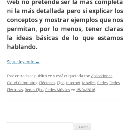
web no pretende ser la más completa
ni la más detallada pero si explicar los
conceptos y mostrar ejemplos que nos
permitan, por lo menos, tener claras
la ideas básicas de lo que estamos
hablando.
Sigue leyendo
→
Esta entrada se publicó en y está etiquetada con
Aplicaciones
,
Cloud Computing
,
Eléctricas
,
Fijas
,
Internet
,
Móviles
,
Redes
,
Redes
Eléctricas
,
Redes Fijas
,
Redes Móviles
en
15/04/2016
.
Buscar: