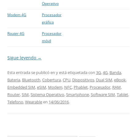
Operativo
Modem 4G
Procesador
gráfico
Router 4G
Procesador
móvil
Sigue leyendo
→
Esta entrada se publicó en y está etiquetada con
3G
,
4G
,
Banda
,
Bateria
,
Bluetooth
,
Cobertura
,
CPU
,
Dispositivos
,
Dual SIM
,
eBook
,
Embedded SIM
,
eSIM
,
Modem
,
NFC
,
Phablet
,
Procesador
,
RAM
,
Router
,
SIM
,
Sistema Operativo
,
Smartphone
,
Software SIM
,
Tablet
,
Telefono
,
Wearable
en
14/06/2016
.