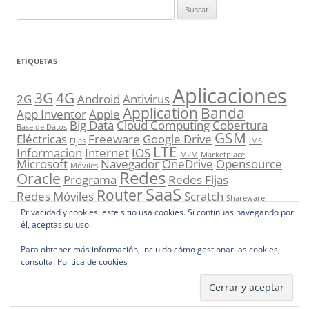
Buscar:
ETIQUETAS
Aplicaciones
3G
4G
2G
Android
Antivirus
Application
Banda
App Inventor
Apple
Big Data
Cloud Computing
Cobertura
Base de Datos
GSM
Eléctricas
Freeware
Google Drive
Fijas
IMS
LTE
Informacion
Internet
IOS
M2M
Marketplace
Microsoft
Navegador
OneDrive
Opensource
Móviles
Redes
Oracle
Programa
Redes Fijas
SaaS
Router
Redes Móviles
Scratch
Shareware
UMTS
Sistema Operativo
Smartphone
Store
Privacidad y cookies: este sitio usa cookies. Si continúas navegando por
VoIP
él, aceptas su uso.
Para obtener más información, incluido cómo gestionar las cookies,
consulta:
Política de cookies
Funciona gracias a WordPress