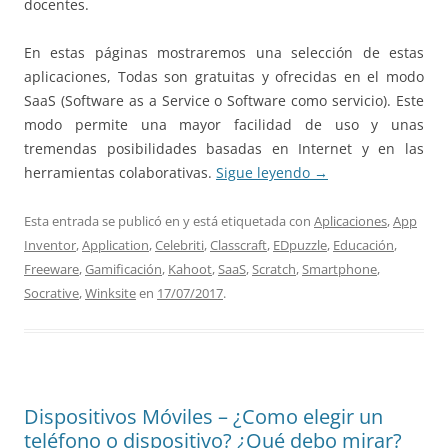
docentes.
En estas páginas mostraremos una selección de estas
aplicaciones, Todas son gratuitas y ofrecidas en el modo
SaaS (Software as a Service o Software como servicio). Este
modo permite una mayor facilidad de uso y unas
tremendas posibilidades basadas en Internet y en las
herramientas colaborativas.
Sigue leyendo
→
Esta entrada se publicó en y está etiquetada con
Aplicaciones
,
App
Inventor
,
Application
,
Celebriti
,
Classcraft
,
EDpuzzle
,
Educación
,
Freeware
,
Gamificación
,
Kahoot
,
SaaS
,
Scratch
,
Smartphone
,
Socrative
,
Winksite
en
17/07/2017
.
Dispositivos Móviles – ¿Como elegir un
teléfono o dispositivo? ¿Qué debo mirar?