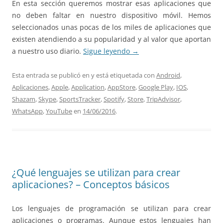
En esta sección queremos mostrar esas aplicaciones que
no deben faltar en nuestro dispositivo móvil. Hemos
seleccionados unas pocas de los miles de aplicaciones que
existen atendiendo a su popularidad y al valor que aportan
a nuestro uso diario.
Sigue leyendo
→
Esta entrada se publicó en y está etiquetada con
Android
,
Aplicaciones
,
Apple
,
Application
,
AppStore
,
Google Play
,
IOS
,
Shazam
,
Skype
,
SportsTracker
,
Spotify
,
Store
,
TripAdvisor
,
WhatsApp
,
YouTube
en
14/06/2016
.
¿Qué lenguajes se utilizan para crear
aplicaciones? – Conceptos básicos
Los lenguajes de programación se utilizan para crear
aplicaciones o programas. Aunque estos lenguajes han