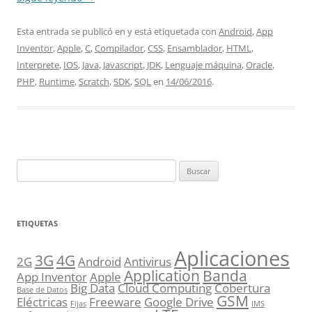
Esta entrada se publicó en y está etiquetada con
Android
,
App
Inventor
,
Apple
,
C
,
Compilador
,
CSS
,
Ensamblador
,
HTML
,
Interprete
,
IOS
,
Java
,
Javascript
,
JDK
,
Lenguaje máquina
,
Oracle
,
PHP
,
Runtime
,
Scratch
,
SDK
,
SQL
en
14/06/2016
.
Buscar:
ETIQUETAS
Aplicaciones
3G
4G
2G
Android
Antivirus
Application
Banda
App Inventor
Apple
Big Data
Cloud Computing
Cobertura
Base de Datos
GSM
Eléctricas
Freeware
Google Drive
Fijas
IMS