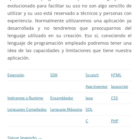
evolucionado para facilitar su uso no son algo sencillo de
utilizar y su uso está reservado a técnicos y personas con
experiencia. Normalmente utilizaremos una aplicación ya
desarrollada y no tendremos que preocuparnos del
lenguaje utilizado en su creación. Eso sí, conociendo el
lenguaje de programación empleado podremos tener una
idea de las capacidades y limitaciones que tiene nuestra
aplicación.
Extensión
SDK
Scratch
HTML
App Inventor
Javascript
Intérprete o Runtime
Ensamblador
Java
CSS
Lenguajes Compilados
Lenguaje Máquina
SQL
C
PHP
Sigue leyendo
→