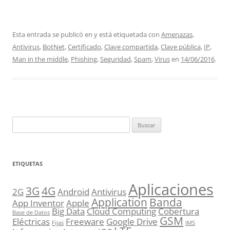
Esta entrada se publicó en y está etiquetada con
Amenazas
,
Antivirus
,
BotNet
,
Certificado
,
Clave compartida
,
Clave pública
,
IP
,
Man in the middle
,
Phishing
,
Seguridad
,
Spam
,
Virus
en
14/06/2016
.
Buscar:
ETIQUETAS
Aplicaciones
3G
4G
2G
Android
Antivirus
Application
Banda
App Inventor
Apple
Big Data
Cloud Computing
Cobertura
Base de Datos
GSM
Eléctricas
Freeware
Google Drive
Fijas
IMS