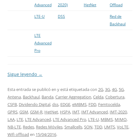
Advanced
2020)
HetNet
Offload
LTE-U
DSS
Red de
Backhaul
LTE
Advanced
Pro
Sigue leyendo
→
Esta entrada se publicó en y está etiquetada con
2G
,
3G
,
4G
,
5G
,
Antena
,
Backhaul
,
Banda
,
Carrier Aggregation
,
Celda
,
Cobertura
,
CSFB
,
Dividendo Digital
,
dss
,
EDGE
,
eMBMS
,
FDD
,
Femtocelda
,
GPRS
,
GSM
,
GSM-R
,
HetNet
,
HSPA
,
IMT
,
IMT Advanced
,
IMT-2020
,
LAA
,
LTE
,
LTE Advanced
,
LTE Advanced Pro
,
LTE-U
,
MBMS
,
MIMO
,
NB-LTE
,
Redes
,
Redes Móviles
,
Smallcells
,
SON
,
TDD
,
UMTS
,
VoLTE
,
Wifi offload
en
15/04/2016
.