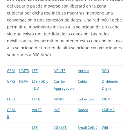
del usuario pueda moverse con libertad en la zona
cubierta por dicha red incluso mientras mantiene una
conversación o una conexión de datos. Una red móvil debe
permitir el movimiento incluso a la velocidad de un coche
sin que exista una perdida de la conexión. Las redes
móviles actuales permiten mantener esta conexión incluso
a la velocidad de un tren de alta velocidad con velocidades
superiores a 300 Km/h.
GSM
UMTS
LTE
NB-LTE
Antena
SON
GPRS
HSPA
LTE FDD y
Carrier
Celda
Dividendo
TDD
Aggregation
Digital
EDGE
CSFB
MIMO
Cobertura
MBMS
GSM-
VoLTE
IMT
Banda
eMBMS
R
LTE
5G (IMT-
Small Cells /
Wifi