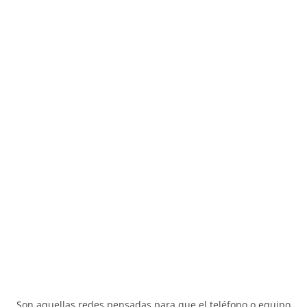
Son aquellas redes pensadas para que el teléfono o equipo