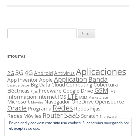
Buscar:
ETIQUETAS
Aplicaciones
3G
4G
2G
Android
Antivirus
Application
Banda
App Inventor
Apple
Big Data
Cloud Computing
Cobertura
Base de Datos
GSM
Eléctricas
Freeware
Google Drive
Fijas
IMS
LTE
Informacion
Internet
IOS
M2M
Marketplace
Microsoft
Navegador
OneDrive
Opensource
Móviles
Redes
Oracle
Programa
Redes Fijas
SaaS
Router
Redes Móviles
Scratch
Shareware
UMTS
Sistema Operativo
Smartphone
Store
Privacidad y cookies: este sitio usa cookies. Si continúas navegando por
VoIP
él, aceptas su uso.