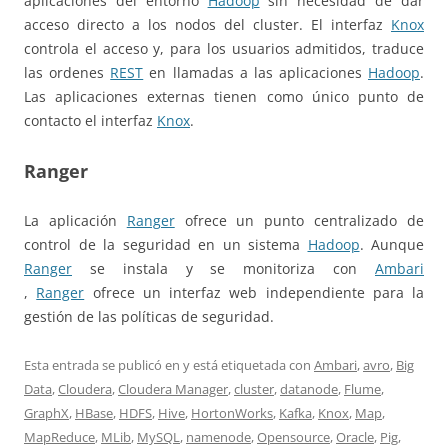
aplicaciones del entorno
Hadoop
sin necesidad de dar
acceso directo a los nodos del cluster. El interfaz
Knox
controla el acceso y, para los usuarios admitidos, traduce
las ordenes
REST
en llamadas a las aplicaciones
Hadoop
.
Las aplicaciones externas tienen como único punto de
contacto el interfaz
Knox
.
Ranger
La aplicación
Ranger
ofrece un punto centralizado de
control de la seguridad en un sistema
Hadoop
. Aunque
Ranger
se instala y se monitoriza con
Ambari
,
Ranger
ofrece un interfaz web independiente para la
gestión de las políticas de seguridad.
Esta entrada se publicó en y está etiquetada con
Ambari
,
avro
,
Big
Data
,
Cloudera
,
Cloudera Manager
,
cluster
,
datanode
,
Flume
,
GraphX
,
HBase
,
HDFS
,
Hive
,
HortonWorks
,
Kafka
,
Knox
,
Map
,
MapReduce
,
MLib
,
MySQL
,
namenode
,
Opensource
,
Oracle
,
Pig
,