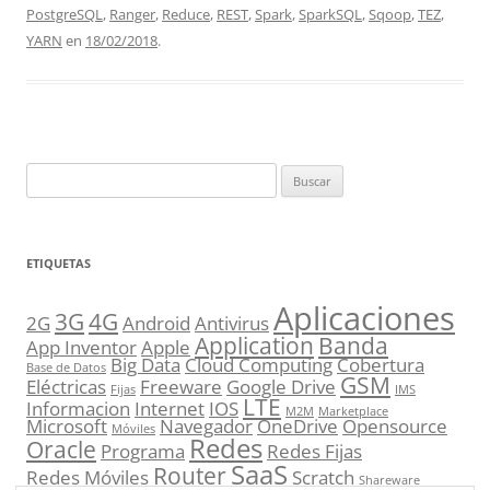
PostgreSQL
,
Ranger
,
Reduce
,
REST
,
Spark
,
SparkSQL
,
Sqoop
,
TEZ
,
YARN
en
18/02/2018
.
Buscar:
ETIQUETAS
Aplicaciones
3G
4G
2G
Android
Antivirus
Application
Banda
App Inventor
Apple
Big Data
Cloud Computing
Cobertura
Base de Datos
GSM
Eléctricas
Freeware
Google Drive
Fijas
IMS
LTE
Informacion
Internet
IOS
M2M
Marketplace
Microsoft
Navegador
OneDrive
Opensource
Móviles
Redes
Oracle
Programa
Redes Fijas
SaaS
Router
Redes Móviles
Scratch
Shareware