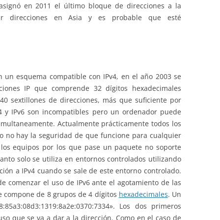
asignó en 2011 el último bloque de direcciones a la
ar direcciones en Asia y es probable que esté
n un esquema compatible con IPv4, en el año 2003 se
cciones IP que comprende 32 dígitos hexadecimales
0 sextillones de direcciones, más que suficiente por
v4 y IPv6 son incompatibles pero un ordenador puede
 simultaneamente. Actualmente prácticamente todos los
o no hay la seguridad de que funcione para cualquier
 los equipos por los que pase un paquete no soporte
tanto solo se utiliza en entornos controlados utilizando
cción a IPv4 cuando se sale de este entorno controlado.
e comenzar el uso de IPv6 ante el agotamiento de las
se compone de 8 grupos de 4 dígitos
hexadecimales
. Un
8:85a3:08d3:1319:8a2e:0370:7334». Los dos primeros
uso que se va a dar a la dirección. Como en el caso de