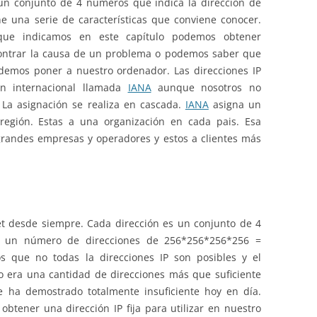
un conjunto de 4 números que indica la dirección de
e una serie de características que conviene conocer.
que indicamos en este capítulo podemos obtener
contrar la causa de un problema o podemos saber que
demos poner a nuestro ordenador. Las direcciones IP
ón internacional llamada
IANA
aunque nosotros no
 La asignación se realiza en cascada.
IANA
asigna un
región. Estas a una organización en cada pais. Esa
 grandes empresas y operadores y estos a clientes más
rnet desde siempre. Cada dirección es un conjunto de 4
e un número de direcciones de 256*256*256*256 =
s que no todas la direcciones IP son posibles y el
o era una cantidad de direcciones más que suficiente
e ha demostrado totalmente insuficiente hoy en día.
btener una dirección IP fija para utilizar en nuestro