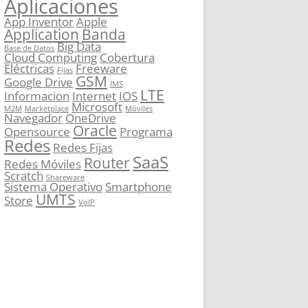
Aplicaciones
App Inventor
Apple
Application
Banda
Big Data
Base de Datos
Cloud Computing
Cobertura
Eléctricas
Freeware
Fijas
GSM
Google Drive
IMS
LTE
Informacion
Internet
IOS
Microsoft
M2M
Marketplace
Móviles
Navegador
OneDrive
Oracle
Opensource
Programa
Redes
Redes Fijas
SaaS
Router
Redes Móviles
Scratch
Shareware
Sistema Operativo
Smartphone
UMTS
Store
VoIP