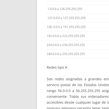
1.0.0.0 a 126.255.255.255
127.0.0.0 a 127.255.255.255
128. 0.0.0 a 191.255.255.255
192.0.0.0 a 223.255.255.255
224.0.0.0 a 239.255.255.255
240.0.0.0 a 255.255.255.255
Redes tipo A
Son redes asignadas a grandes emp
servicio postal de los Estados Unidos
rango 56.0.0.0 a 56.255.255.255 as
conveniente. Todos sus ordenadores
accesibles desde cualquier lugar de 
ninguna empresa necesita tener tant