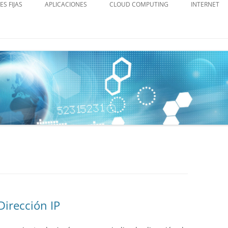
ES FIJAS
APLICACIONES
CLOUD COMPUTING
INTERNET
LENGUAJES
DIRECCIÓN 
BIG DATA
SEGURIDAD 
MÓVILES
PC
EDUCACIÓN
EMPRESA
Dirección IP